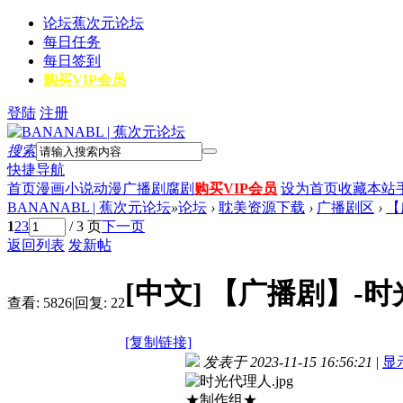
论坛
蕉次元论坛
每日任务
每日签到
购买VIP会员
登陆
注册
搜索
快捷导航
首页
漫画
小说
动漫
广播剧
腐剧
购买VIP会员
设为首页
收藏本站
BANANABL | 蕉次元论坛
»
论坛
›
耽美资源下载
›
广播剧区
›
【
1
2
3
/ 3 页
下一页
返回列表
发新帖
[中文]
【广播剧】-时
查看:
5826
|
回复:
22
[复制链接]
发表于 2023-11-15 16:56:21
|
显
★制作组★