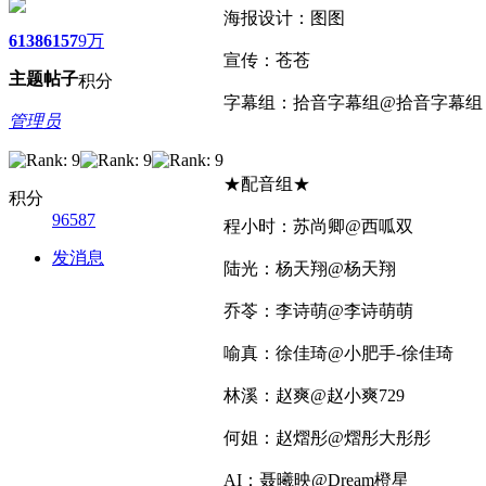
海报设计：图图
6138
6157
9万
宣传：苍苍
主题
帖子
积分
字幕组：拾音字幕组@拾音字幕组
管理员
★配音组★
积分
96587
程小时：苏尚卿@西呱双
发消息
陆光：杨天翔@杨天翔
乔苓：李诗萌@李诗萌萌
喻真：徐佳琦@小肥手-徐佳琦
林溪：赵爽@赵小爽729
何姐：赵熠彤@熠彤大彤彤
AI：聂曦映@Dream橙星