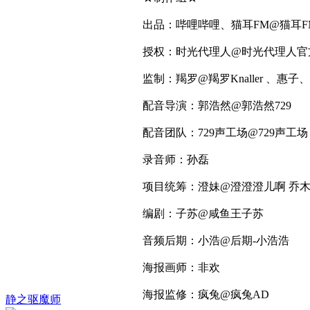
出品：哔哩哔哩、猫耳FM@猫耳F
授权：时光代理人@时光代理人官
监制：羯罗@羯罗Knaller 、惠子
配音导演：郭浩然@郭浩然729
配音团队：729声工场@729声工场
录音师：孙磊
项目统筹：澄妹@澄澄澄儿啊 乔
编剧：子苏@咸鱼王子苏
音频后期：小浩@后期-小浩浩
海报画师：非欢
海报监修：疯兔@疯兔AD
静之驱魔师