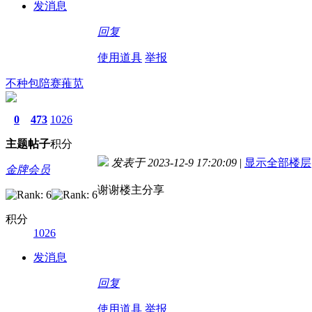
发消息
回复
使用道具
举报
不种包陪赛蓷苋
0
473
1026
主题
帖子
积分
发表于 2023-12-9 17:20:09
|
显示全部楼层
金牌会员
谢谢楼主分享
积分
1026
发消息
回复
使用道具
举报