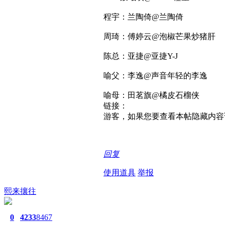
程宇：兰陶倚@兰陶倚
周琦：傅婷云@泡椒芒果炒猪肝
陈总：亚捷@亚捷Y-J
喻父：李逸@声音年轻的李逸
喻母：田茗旗@橘皮石榴侠
链接：
游客，如果您要查看本帖隐藏内容
回复
使用道具
举报
熙来攘往
0
4233
8467