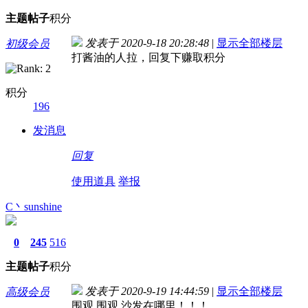
主题
帖子
积分
发表于 2020-9-18 20:28:48
|
显示全部楼层
初级会员
打酱油的人拉，回复下赚取积分
积分
196
发消息
回复
使用道具
举报
C丶sunshine
0
245
516
主题
帖子
积分
发表于 2020-9-19 14:44:59
|
显示全部楼层
高级会员
围观 围观 沙发在哪里！！！