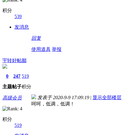
积分
539
发消息
回复
使用道具
举报
宇转好帖鄙
0
247
519
主题
帖子
积分
发表于 2020-9-9 17:09:19
|
显示全部楼层
高级会员
呵呵，低调，低调！
积分
519