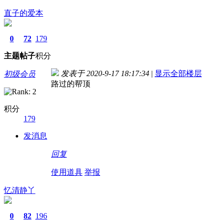
直子的爱本
0
72
179
主题
帖子
积分
发表于 2020-9-17 18:17:34
|
显示全部楼层
初级会员
路过的帮顶
积分
179
发消息
回复
使用道具
举报
忆清静丫
0
82
196