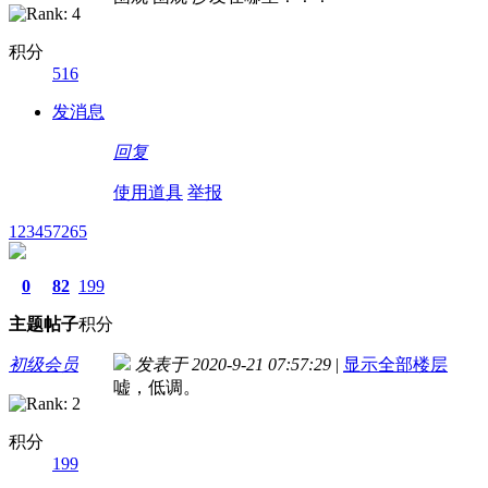
积分
516
发消息
回复
使用道具
举报
123457265
0
82
199
主题
帖子
积分
初级会员
发表于 2020-9-21 07:57:29
|
显示全部楼层
嘘，低调。
积分
199