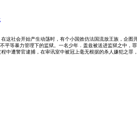
式
 在这社会开始产生动荡时，有个小国效仿法国流放王族，企图
不平等暴力管理下的监狱。一名少年．盖兹被送进监狱之中，罪名
过程中遭警官逮捕，在审讯室中被冠上毫无根据的杀人嫌犯之罪