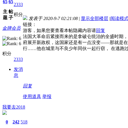
65
65
2333
主
帖
积分
题
子
发表于 2020-9-7 02:21:08
|
显示全部楼层
|
阅读模
链接：
金牌会员
游客，如果您要查看本帖隐藏内容请
回复
法国大革命后紧接而来的是拿破仑统治的全盛时期，
府展开新政权，这国家还是有一点没变――那就是在
行……他在城里与不良少年同伙一起行窃， 在逃跑
积分
2333
发消
息
回复
使用道具
举报
我要去2018
0
242
518