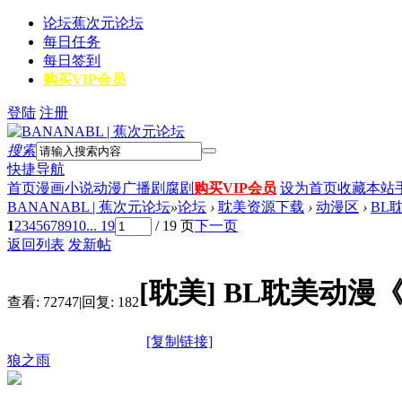
论坛
蕉次元论坛
每日任务
每日签到
购买VIP会员
登陆
注册
搜索
快捷导航
首页
漫画
小说
动漫
广播剧
腐剧
购买VIP会员
设为首页
收藏本站
BANANABL | 蕉次元论坛
»
论坛
›
耽美资源下载
›
动漫区
›
BL
1
2
3
4
5
6
7
8
9
10
... 19
/ 19 页
下一页
返回列表
发新帖
[耽美]
BL耽美动漫
查看:
72747
|
回复:
182
[复制链接]
狼之雨