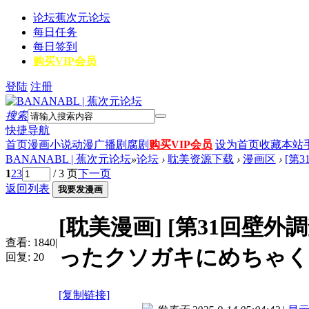
论坛
蕉次元论坛
每日任务
每日签到
购买VIP会员
登陆
注册
搜索
快捷导航
首页
漫画
小说
动漫
广播剧
腐剧
购买VIP会员
设为首页
收藏本站
BANANABL | 蕉次元论坛
»
论坛
›
耽美资源下载
›
漫画区
›
[第3
1
2
3
/ 3 页
下一页
返回列表
我要发漫画
[耽美漫画]
[第31回壁外調査
查看:
1840
|
ったクソガキにめちゃくち
回复:
20
[复制链接]