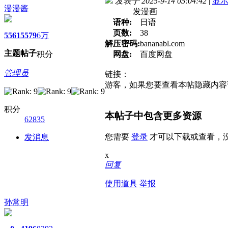
发表于 2025-9-14 05:04:42
|
显
漫漫酱
发漫画
语种:
日语
页数:
38
5561
5579
6万
解压密码:
bananabl.com
主题
帖子
积分
网盘:
百度网盘
管理员
链接：
游客，如果您要查看本帖隐藏内容
积分
本帖子中包含更多资源
62835
您需要
登录
才可以下载或查看，
发消息
x
回复
使用道具
举报
孙常明