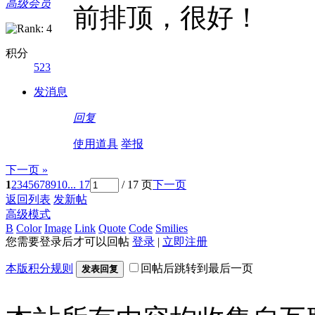
高级会员
前排顶，很好！
积分
523
发消息
回复
使用道具
举报
下一页 »
1
2
3
4
5
6
7
8
9
10
... 17
/ 17 页
下一页
返回列表
发新帖
高级模式
B
Color
Image
Link
Quote
Code
Smilies
您需要登录后才可以回帖
登录
|
立即注册
本版积分规则
回帖后跳转到最后一页
发表回复