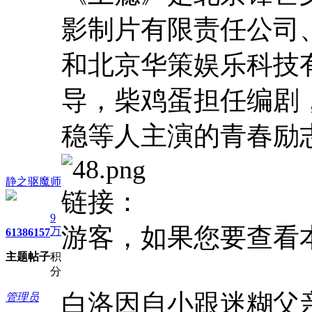
影制片有限责任公司
和北京华策娱乐科技
导，柴鸡蛋担任编剧
稳等人主演的青春励
静之驱魔师
链接：
9
游客，如果您要查看
万
6138
6157
主题
帖子
积
分
白洛因自小跟迷糊父
管理员