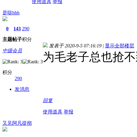
使用道具
举报
是哒hhh
0
143
290
主题
帖子
积分
发表于 2020-9-5 07:16:19
|
显示全部楼层
中级会员
为毛老子总也抢不
积分
290
发消息
回复
使用道具
举报
又见阿凡提彻