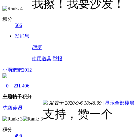
我擦！我要沙发！
积分
506
发消息
回复
使用道具
举报
小雨粑粑2012
0
231
496
主题
帖子
积分
发表于 2020-9-6 18:46:09
|
显示全部楼层
中级会员
支持，赞一个
积分
496