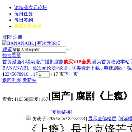
论坛
蕉次元论坛
每日任务
每日签到
购买VIP会员
登陆
注册
搜索
快捷导航
首页
漫画
小说
动漫
广播剧
腐剧
购买VIP会员
设为首页
收藏本站
BANANABL | 蕉次元论坛
»
论坛
›
耽美资源下载
›
电视剧区
›
腐
1
2
3
4
5
6
7
8
9
10
... 17
/ 17 页
下一页
返回列表
发新帖
[国产]
腐剧《上瘾》
查看:
110358
|
回复:
167
[复制链接]
发表于 2020-8-30 22:23:53
|
显示全部楼层
|
阅读
《上瘾》是北京锋芒