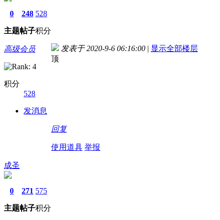
0
248
528
主题
帖子
积分
发表于 2020-9-6 06:16:00
|
显示全部楼层
高级会员
顶
积分
528
发消息
回复
使用道具
举报
成圣
0
271
575
主题
帖子
积分