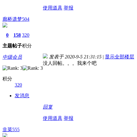
使用道具
举报
廊桥遗梦504
0
158
320
主题
帖子
积分
发表于 2020-9-5 21:31:15
|
显示全部楼层
中级会员
没人回帖。。。我来个吧
积分
320
发消息
回复
使用道具
举报
韭菜555