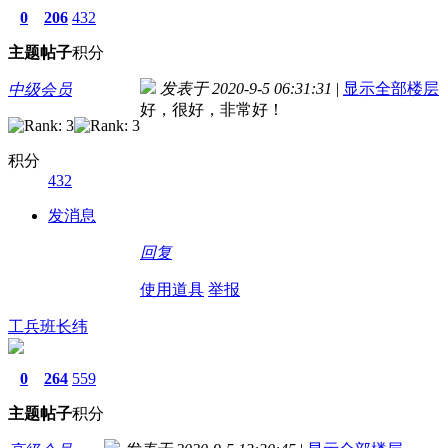
0
206
432
主题
帖子
积分
发表于 2020-9-5 06:31:31
|
显示全部楼层
中级会员
好，很好，非常好！
积分
432
发消息
回复
使用道具
举报
工兵班长纬
0
264
559
主题
帖子
积分