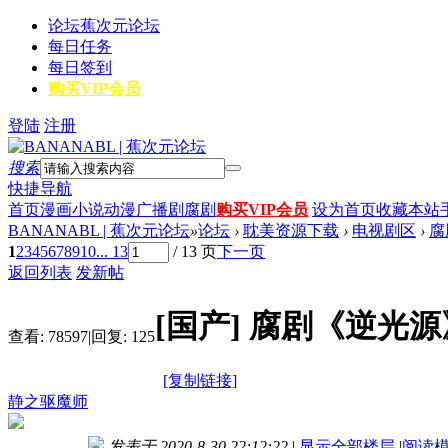
论坛
蕉次元论坛
每日任务
每日签到
购买VIP会员
登陆
注册
搜索
快捷导航
首页
漫画
小说
动漫
广播剧
腐剧
购买VIP会员
设为首页
收藏本站
BANANABL | 蕉次元论坛
»
论坛
›
耽美资源下载
›
电视剧区
›
腐
1
2
3
4
5
6
7
8
9
10
... 13
/ 13 页
下一页
返回列表
发新帖
[国产]
腐剧《逆光源
查看:
78597
|
回复:
125
[复制链接]
静之驱魔师
发表于 2020-8-30 22:12:22
|
显示全部楼层
|
阅读