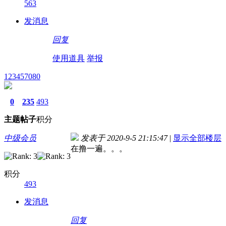
563
发消息
回复
使用道具
举报
123457080
0
235
493
主题
帖子
积分
中级会员
发表于 2020-9-5 21:15:47
|
显示全部楼层
在撸一遍。。。
积分
493
发消息
回复