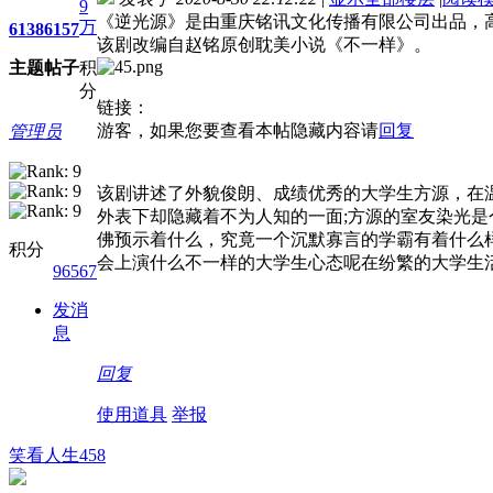
9
《逆光源》是由重庆铭讯文化传播有限公司出品，高
万
6138
6157
该剧改编自赵铭原创耽美小说《不一样》。
主题
帖子
积
分
链接：
游客，如果您要查看本帖隐藏内容请
回复
管理员
该剧讲述了外貌俊朗、成绩优秀的大学生方源，在
外表下却隐藏着不为人知的一面;方源的室友染光
佛预示着什么，究竟一个沉默寡言的学霸有着什么
积分
会上演什么不一样的大学生心态呢在纷繁的大学生
96567
发消
息
回复
使用道具
举报
笑看人生458