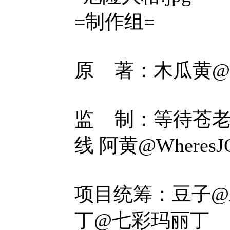
=制作组=
原 著：木瓜黄
监 制：等待苍老@粉
线 阿黄@WheresJ
项目统筹：豆子@
丁@七彩玛丽丁