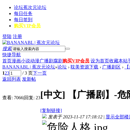
论坛
蕉次元论坛
每日任务
每日签到
购买VIP会员
登陆
注册
搜索
快捷导航
首页
漫画
小说
动漫
广播剧
腐剧
购买VIP会员
设为首页
收藏本站
BANANABL | 蕉次元论坛
»
论坛
›
耽美资源下载
›
广播剧区
›
【
1
2
3
/ 3 页
下一页
返回列表
发新帖
[中文]
【广播剧】-危
查看:
7066
|
回复:
23
[复制链接]
发表于 2023-11-17 17:18:12
|
显示全部楼