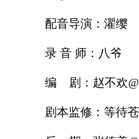
配音导演：濯缨
录 音 师：八爷
编 剧：赵不欢@
剧本监修：等待