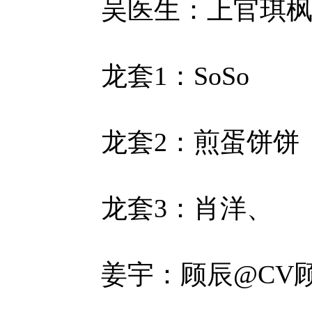
吴医生：上官琪
龙套1：SoSo
龙套2：煎蛋饼饼
龙套3：肖洋、
姜宇：顾辰@CV