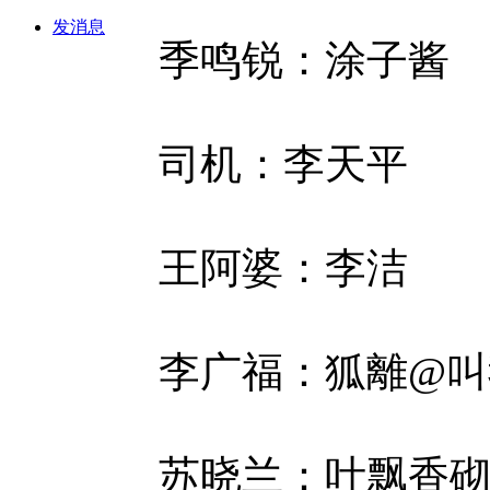
发消息
季鸣锐：涂子酱
司机：李天平
王阿婆：李洁
李广福：狐離@叫
苏晓兰：叶飘香