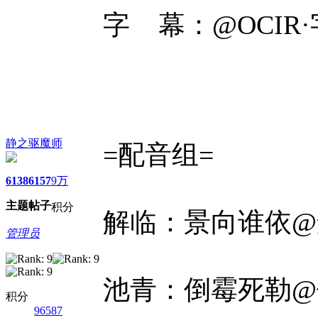
字 幕：@OCIR
静之驱魔师
=配音组=
6138
6157
9万
主题
帖子
积分
解临：景向谁依@
管理员
池青：倒霉死勒@
积分
96587