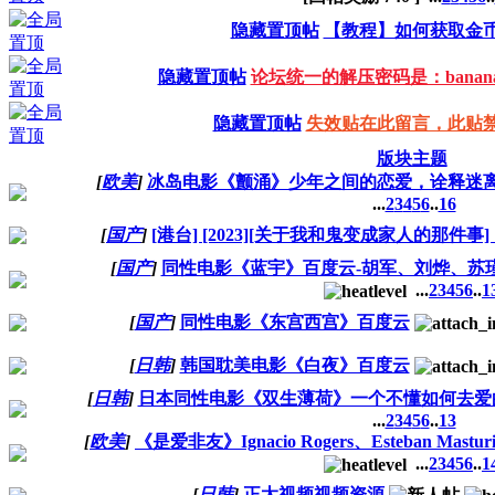
隐藏置顶帖
【教程】如何获取金
隐藏置顶帖
论坛统一的解压密码是：bananab
隐藏置顶帖
失效贴在此留言，此贴
版块主题
[
欧美
]
冰岛电影《颤涌》少年之间的恋爱，诠释迷
...
2
3
4
5
6
..
16
[
国产
]
[港台] [2023][关于我和鬼变成家人的那件
[
国产
]
同性电影《蓝宇》百度云-胡军、刘烨、苏
...
2
3
4
5
6
..
1
[
国产
]
同性电影《东宫西宫》百度云
[
日韩
]
韩国耽美电影《白夜》百度云
[
日韩
]
日本同性电影《双生薄荷》一个不懂如何去爱
...
2
3
4
5
6
..
13
[
欧美
]
《是爱非友》Ignacio Rogers、Esteban Mas
...
2
3
4
5
6
..
1
[
日韩
]
正太视频视频资源