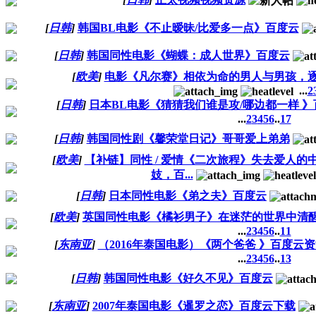
[
日韩
]
韩国BL电影《不止暧昧/比爱多一点》百度云
[
日韩
]
韩国同性电影《蝴蝶：成人世界》百度云
[
欧美
]
电影《凡尔赛》相依为命的男人与男孩，
...
2
[
日韩
]
日本BL电影《猜猜我们谁是攻/哪边都一样 》
...
2
3
4
5
6
..
17
[
日韩
]
韩国同性剧《馨荣堂日记》哥哥爱上弟弟
[
欧美
]
【补链】同性 / 爱情《二次旅程》失去爱人的
妓，百...
[
日韩
]
日本同性电影《弟之夫》百度云
[
欧美
]
英国同性电影《橘衫男子》在迷茫的世界中清
...
2
3
4
5
6
..
11
[
东南亚
]
（2016年泰国电影）《两个爸爸 》百度云
...
2
3
4
5
6
..
13
[
日韩
]
韩国同性电影《好久不见》百度云
[
东南亚
]
2007年泰国电影《暹罗之恋》百度云下载