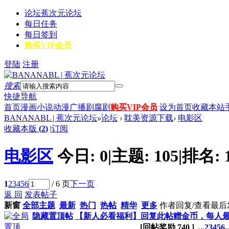
论坛
蕉次元论坛
每日任务
每日签到
购买VIP会员
登陆
注册
搜索
快捷导航
首页
漫画
小说
动漫
广播剧
腐剧
购买VIP会员
设为首页
收藏本站
BANANABL | 蕉次元论坛
»
论坛
›
耽美资源下载
›
电影区
收藏本版
(
2
)
|
订阅
电影区
今日:
0
|
主题:
105
|
排名:
1
2
3
4
5
6
/ 6 页
下一页
返 回
发表帖子
新窗
全部主题
最新
热门
热帖
精华
更多
作者
回复/查看
最后
隐藏置顶帖
【新人必看福利】回复此帖赠金币，每人最多
[回帖奖励
740
]
...
2
3
4
5
6
..