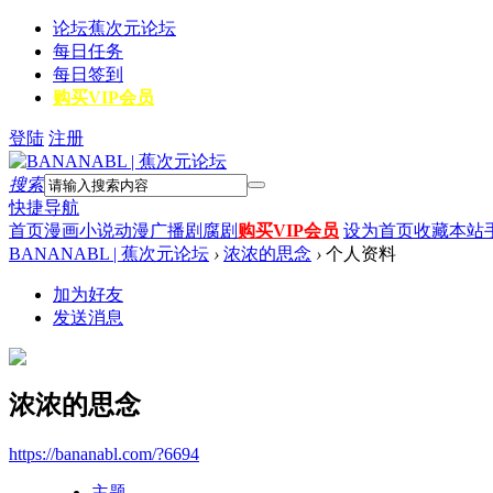
论坛
蕉次元论坛
每日任务
每日签到
购买VIP会员
登陆
注册
搜索
快捷导航
首页
漫画
小说
动漫
广播剧
腐剧
购买VIP会员
设为首页
收藏本站
BANANABL | 蕉次元论坛
›
浓浓的思念
›
个人资料
加为好友
发送消息
浓浓的思念
https://bananabl.com/?6694
主题