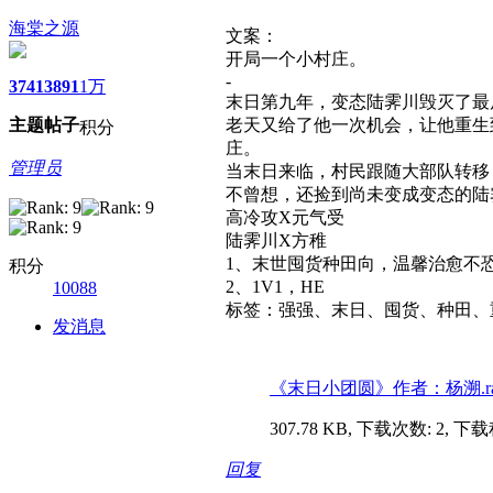
海棠之源
文案：
开局一个小村庄。
-
3741
3891
1万
末日第九年，变态陆霁川毁灭了最
主题
帖子
老天又给了他一次机会，让他重生
积分
庄。
管理员
当末日来临，村民跟随大部队转移
不曾想，还捡到尚未变成变态的陆
高冷攻X元气受
陆霁川X方稚
1、末世囤货种田向，温馨治愈不恐
积分
2、1V1，HE
10088
标签：强强、末日、囤货、种田、
发消息
《末日小团圆》作者：杨溯.ra
307.78 KB, 下载次数: 2, 下
回复