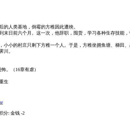
后的人类基地，倒霉的方稚因此遭殃。
到末日前六个月。这一次，他辞职，囤货，学习各种生存技能，
，小小的村庄只剩下方稚一个人。于是，方稚坐拥鱼塘、梯田、
霁川。
怖。（16章有虐）
重生
r
载积分: 金钱 -2