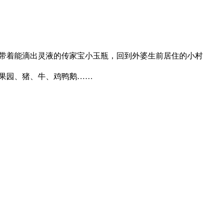
带着能滴出灵液的传家宝小玉瓶，回到外婆生前居住的小村
果园、猪、牛、鸡鸭鹅……