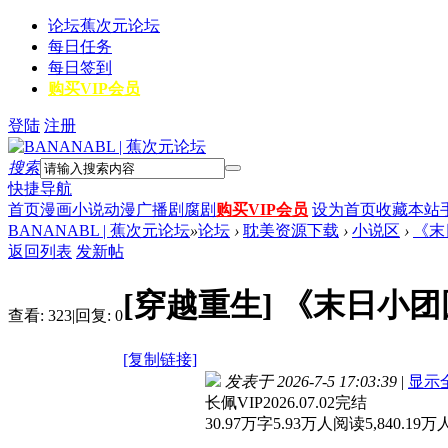
论坛
蕉次元论坛
每日任务
每日签到
购买VIP会员
登陆
注册
搜索
快捷导航
首页
漫画
小说
动漫
广播剧
腐剧
购买VIP会员
设为首页
收藏本站
BANANABL | 蕉次元论坛
»
论坛
›
耽美资源下载
›
小说区
›
《末
返回列表
发新帖
[穿越重生]
《末日小团
查看:
323
|
回复:
0
[复制链接]
发表于 2026-7-5 17:03:39
|
显示
长佩VIP2026.07.02完结
30.97万字5.93万人阅读5,840.19