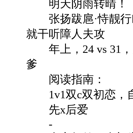
明天阴雨转晴！
张扬跋扈·恃靓行凶模
就干听障人夫攻
年上，24 vs 31
爹
阅读指南：
1v1双c双初恋，
先x后爱
-