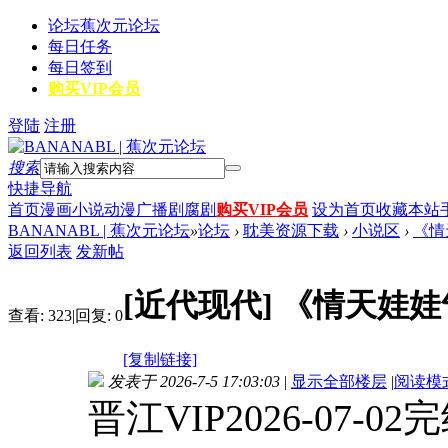
论坛
蕉次元论坛
每日任务
每日签到
购买VIP会员
登陆
注册
搜索
快捷导航
首页
漫画
小说
动漫
广播剧
腐剧
购买VIP会员
设为首页
收藏本站
BANANABL | 蕉次元论坛
»
论坛
›
耽美资源下载
›
小说区
›
《情
返回列表
发新帖
[近代现代]
《情天娃娃
查看:
323
|
回复:
0
[复制链接]
发表于 2026-7-5 17:03:03
|
显示全部楼层
|
阅读模
晋江VIP2026-07-02