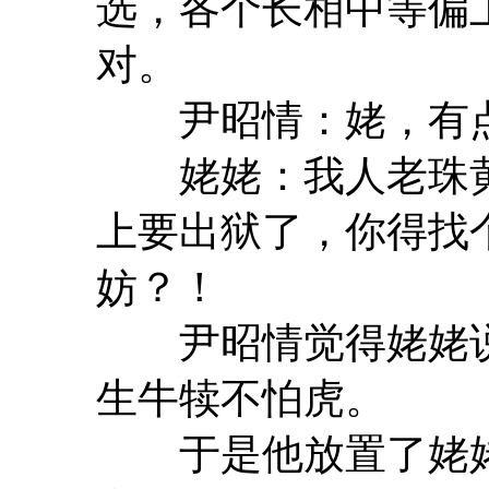
选，各个长相中等偏
对。
尹昭情：姥，有点
姥姥：我人老珠黄
上要出狱了，你得找
妨？！
尹昭情觉得姥姥说
生牛犊不怕虎。
于是他放置了姥姥