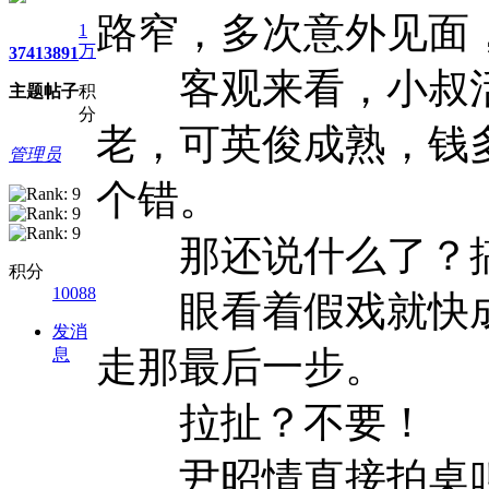
路窄，多次意外见面
1
万
3741
3891
客观来看，小叔活
主题
帖子
积
分
老，可英俊成熟，钱
管理员
个错。
那还说什么了？搞
积分
10088
眼看着假戏就快成
发消
走那最后一步。
息
拉扯？不要！
尹昭情直接拍桌