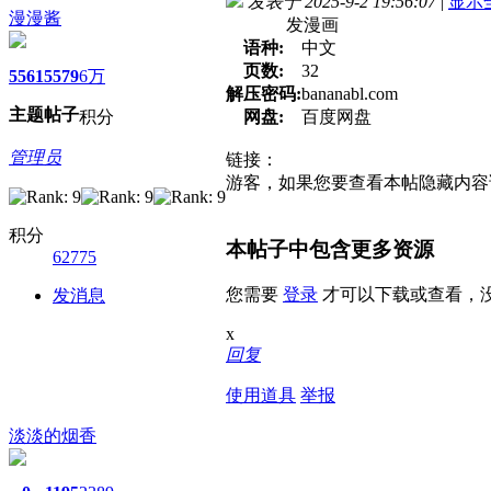
发表于 2025-9-2 19:56:07
|
显示
漫漫酱
发漫画
语种:
中文
页数:
32
5561
5579
6万
解压密码:
bananabl.com
主题
帖子
积分
网盘:
百度网盘
管理员
链接：
游客，如果您要查看本帖隐藏内容
积分
本帖子中包含更多资源
62775
您需要
登录
才可以下载或查看，
发消息
x
回复
使用道具
举报
淡淡的烟香