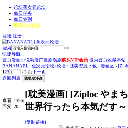
论坛
蕉次元论坛
每日任务
每日签到
购买VIP会员
登陆
注册
搜索
快捷导航
首页
漫画
小说
动漫
广播剧
腐剧
购买VIP会员
设为首页
收藏本站
BANANABL | 蕉次元论坛
»
论坛
›
耽美资源下载
›
漫画区
›
[Zi
1
2
3
/ 3 页
下一页
返回列表
我要发漫画
[耽美漫画]
[Ziploc 
查看:
1396
|
世界行ったら本気だす～ 
回复:
20
[复制链接]