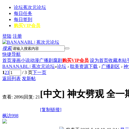
论坛
蕉次元论坛
每日任务
每日签到
购买VIP会员
登陆
注册
搜索
快捷导航
首页
漫画
小说
动漫
广播剧
腐剧
购买VIP会员
设为首页
收藏本站
BANANABL | 蕉次元论坛
»
论坛
›
耽美资源下载
›
广播剧区
›
神
1
2
3
/ 3 页
下一页
返回列表
发新帖
[中文]
神女劈观 全一
查看:
2896
|
回复:
21
[复制链接]
枫访998