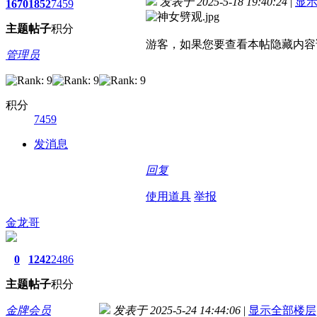
发表于 2025-5-18 19:40:24
|
显
1670
1852
7459
主题
帖子
积分
游客，如果您要查看本帖隐藏内容
管理员
积分
7459
发消息
回复
使用道具
举报
金龙哥
0
1242
2486
主题
帖子
积分
金牌会员
发表于 2025-5-24 14:44:06
|
显示全部楼层