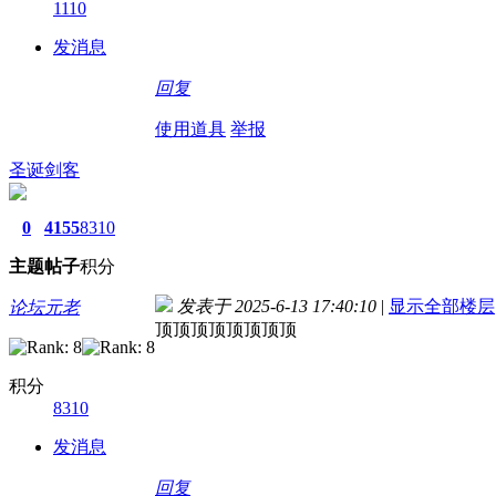
1110
发消息
回复
使用道具
举报
圣诞剑客
0
4155
8310
主题
帖子
积分
发表于 2025-6-13 17:40:10
|
显示全部楼层
论坛元老
顶顶顶顶顶顶顶顶
积分
8310
发消息
回复