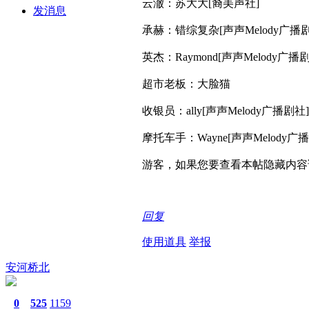
云澈：苏大大[裔美声社]
发消息
承赫：错综复杂[声声Melody广播剧
英杰：Raymond[声声Melody广播
超市老板：大脸猫
收银员：ally[声声Melody广播剧社]
摩托车手：Wayne[声声Melody广
游客，如果您要查看本帖隐藏内容
回复
使用道具
举报
安河桥北
0
525
1159