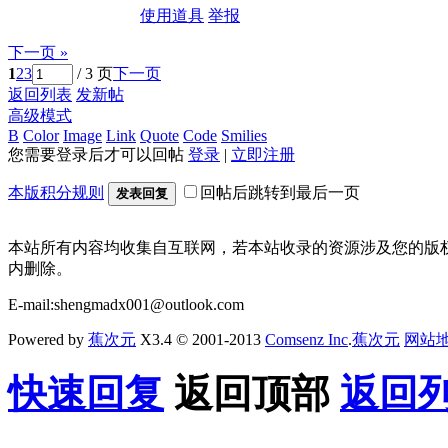
使用道具
举报
下一页 »
1
2
3
/ 3 页
下一页
返回列表
发新帖
高级模式
B
Color
Image
Link
Quote
Code
Smilies
您需要登录后才可以回帖
登录
|
立即注册
本版积分规则
回帖后跳转到最后一页
发表回复
本站所有内容均收集自互联网，若本站收录的资源涉及您的版
内删除。
E-mail:shengmadx001@outlook.com
Powered by
蕉次元
X3.4 © 2001-2013
Comsenz Inc
.
蕉次元
网站
快速回复
返回顶部
返回