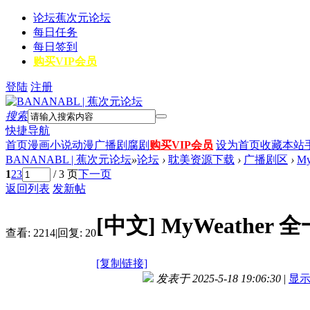
论坛
蕉次元论坛
每日任务
每日签到
购买VIP会员
登陆
注册
搜索
快捷导航
首页
漫画
小说
动漫
广播剧
腐剧
购买VIP会员
设为首页
收藏本站
BANANABL | 蕉次元论坛
»
论坛
›
耽美资源下载
›
广播剧区
›
M
1
2
3
/ 3 页
下一页
返回列表
发新帖
[中文]
MyWeather
查看:
2214
|
回复:
20
[复制链接]
发表于 2025-5-18 19:06:30
|
显