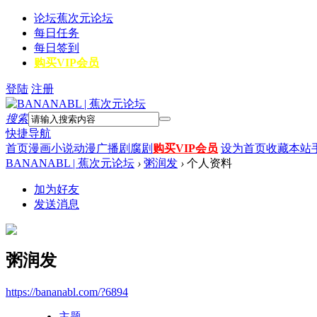
论坛
蕉次元论坛
每日任务
每日签到
购买VIP会员
登陆
注册
搜索
快捷导航
首页
漫画
小说
动漫
广播剧
腐剧
购买VIP会员
设为首页
收藏本站
BANANABL | 蕉次元论坛
›
粥润发
›
个人资料
加为好友
发送消息
粥润发
https://bananabl.com/?6894
主题