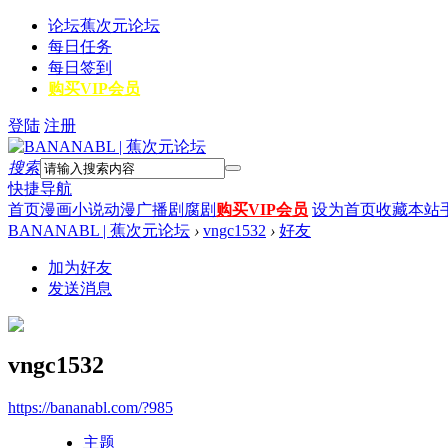
论坛
蕉次元论坛
每日任务
每日签到
购买VIP会员
登陆
注册
搜索
快捷导航
首页
漫画
小说
动漫
广播剧
腐剧
购买VIP会员
设为首页
收藏本站
BANANABL | 蕉次元论坛
›
vngc1532
›
好友
加为好友
发送消息
vngc1532
https://bananabl.com/?985
主题