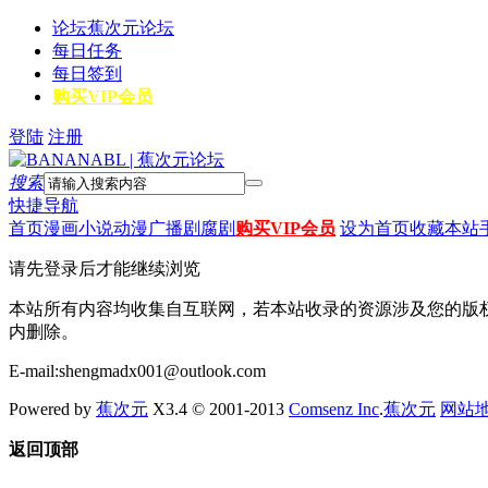
论坛
蕉次元论坛
每日任务
每日签到
购买VIP会员
登陆
注册
搜索
快捷导航
首页
漫画
小说
动漫
广播剧
腐剧
购买VIP会员
设为首页
收藏本站
请先登录后才能继续浏览
本站所有内容均收集自互联网，若本站收录的资源涉及您的版
内删除。
E-mail:shengmadx001@outlook.com
Powered by
蕉次元
X3.4 © 2001-2013
Comsenz Inc
.
蕉次元
网站
返回顶部