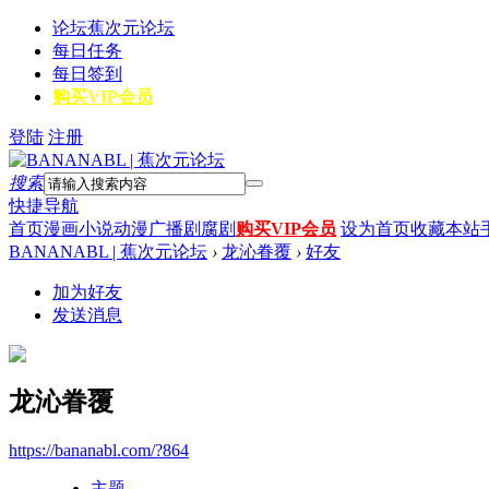
论坛
蕉次元论坛
每日任务
每日签到
购买VIP会员
登陆
注册
搜索
快捷导航
首页
漫画
小说
动漫
广播剧
腐剧
购买VIP会员
设为首页
收藏本站
BANANABL | 蕉次元论坛
›
龙沁眷覆
›
好友
加为好友
发送消息
龙沁眷覆
https://bananabl.com/?864
主题