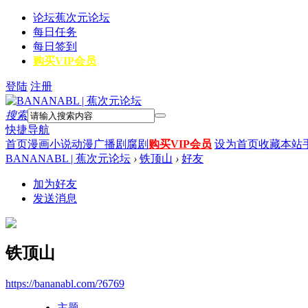
论坛
蕉次元论坛
每日任务
每日签到
购买VIP会员
登陆
注册
搜索
快捷导航
首页
漫画
小说
动漫
广播剧
腐剧
购买VIP会员
设为首页
收藏本站
BANANABL | 蕉次元论坛
›
铁顶山
›
好友
加为好友
发送消息
铁顶山
https://bananabl.com/?6769
主题