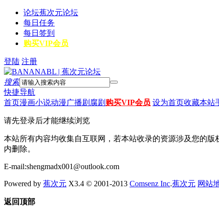
论坛
蕉次元论坛
每日任务
每日签到
购买VIP会员
登陆
注册
搜索
快捷导航
首页
漫画
小说
动漫
广播剧
腐剧
购买VIP会员
设为首页
收藏本站
请先登录后才能继续浏览
本站所有内容均收集自互联网，若本站收录的资源涉及您的版
内删除。
E-mail:shengmadx001@outlook.com
Powered by
蕉次元
X3.4 © 2001-2013
Comsenz Inc
.
蕉次元
网站
返回顶部