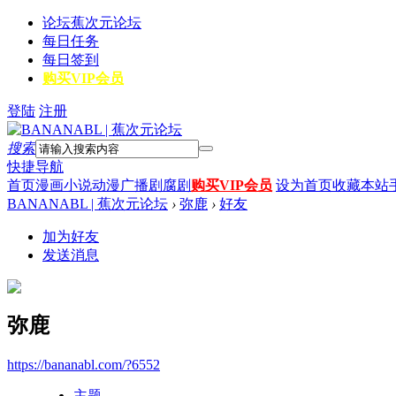
论坛
蕉次元论坛
每日任务
每日签到
购买VIP会员
登陆
注册
搜索
快捷导航
首页
漫画
小说
动漫
广播剧
腐剧
购买VIP会员
设为首页
收藏本站
BANANABL | 蕉次元论坛
›
弥鹿
›
好友
加为好友
发送消息
弥鹿
https://bananabl.com/?6552
主题