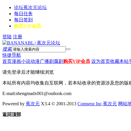
论坛
蕉次元论坛
每日任务
每日签到
购买VIP会员
登陆
注册
搜索
快捷导航
首页
漫画
小说
动漫
广播剧
腐剧
购买VIP会员
设为首页
收藏本站
请先登录后才能继续浏览
本站所有内容均收集自互联网，若本站收录的资源涉及您的版
E-mail:shengmadx001@outlook.com
Powered by
蕉次元
X3.4 © 2001-2013
Comsenz Inc
.
蕉次元
网站
返回顶部