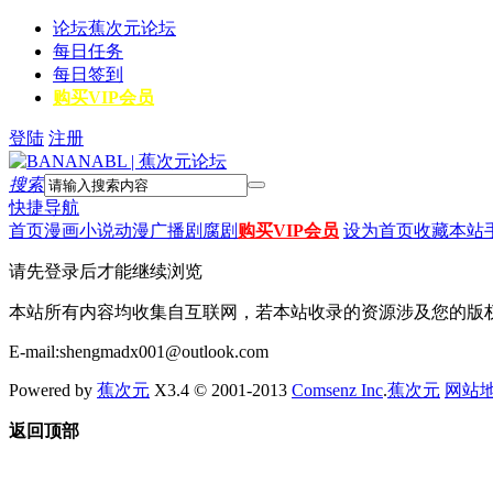
论坛
蕉次元论坛
每日任务
每日签到
购买VIP会员
登陆
注册
搜索
快捷导航
首页
漫画
小说
动漫
广播剧
腐剧
购买VIP会员
设为首页
收藏本站
请先登录后才能继续浏览
本站所有内容均收集自互联网，若本站收录的资源涉及您的版
E-mail:shengmadx001@outlook.com
Powered by
蕉次元
X3.4 © 2001-2013
Comsenz Inc
.
蕉次元
网站
返回顶部