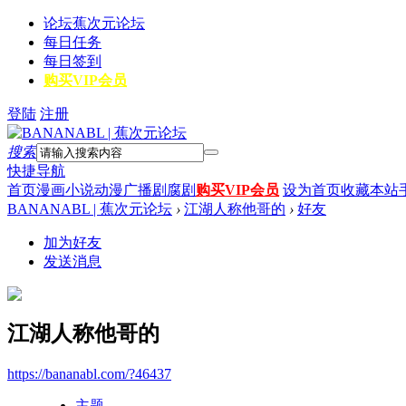
论坛
蕉次元论坛
每日任务
每日签到
购买VIP会员
登陆
注册
搜索
快捷导航
首页
漫画
小说
动漫
广播剧
腐剧
购买VIP会员
设为首页
收藏本站
BANANABL | 蕉次元论坛
›
江湖人称他哥的
›
好友
加为好友
发送消息
江湖人称他哥的
https://bananabl.com/?46437
主题