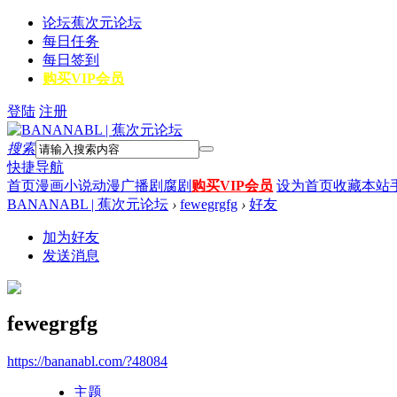
论坛
蕉次元论坛
每日任务
每日签到
购买VIP会员
登陆
注册
搜索
快捷导航
首页
漫画
小说
动漫
广播剧
腐剧
购买VIP会员
设为首页
收藏本站
BANANABL | 蕉次元论坛
›
fewegrgfg
›
好友
加为好友
发送消息
fewegrgfg
https://bananabl.com/?48084
主题