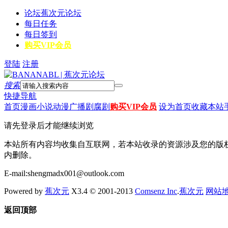
论坛
蕉次元论坛
每日任务
每日签到
购买VIP会员
登陆
注册
搜索
快捷导航
首页
漫画
小说
动漫
广播剧
腐剧
购买VIP会员
设为首页
收藏本站
请先登录后才能继续浏览
本站所有内容均收集自互联网，若本站收录的资源涉及您的版
内删除。
E-mail:shengmadx001@outlook.com
Powered by
蕉次元
X3.4 © 2001-2013
Comsenz Inc
.
蕉次元
网站
返回顶部