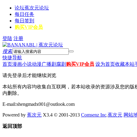
论坛
蕉次元论坛
每日任务
每日签到
购买VIP会员
登陆
注册
搜索
快捷导航
首页
漫画
小说
动漫
广播剧
腐剧
购买VIP会员
设为首页
收藏本站
请先登录后才能继续浏览
本站所有内容均收集自互联网，若本站收录的资源涉及您的版
内删除。
E-mail:shengmadx001@outlook.com
Powered by
蕉次元
X3.4 © 2001-2013
Comsenz Inc
.
蕉次元
网站
返回顶部