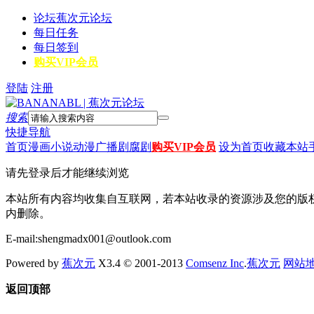
论坛
蕉次元论坛
每日任务
每日签到
购买VIP会员
登陆
注册
搜索
快捷导航
首页
漫画
小说
动漫
广播剧
腐剧
购买VIP会员
设为首页
收藏本站
请先登录后才能继续浏览
本站所有内容均收集自互联网，若本站收录的资源涉及您的版
内删除。
E-mail:shengmadx001@outlook.com
Powered by
蕉次元
X3.4 © 2001-2013
Comsenz Inc
.
蕉次元
网站
返回顶部