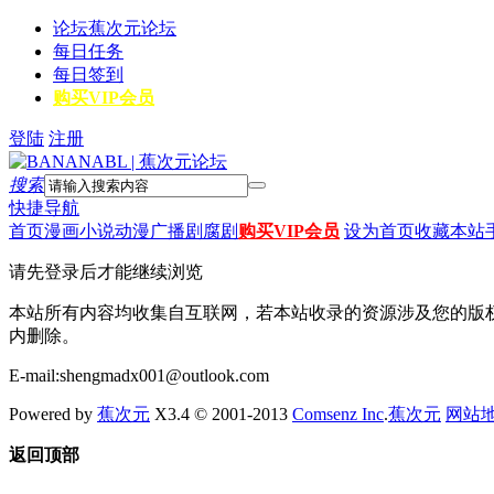
论坛
蕉次元论坛
每日任务
每日签到
购买VIP会员
登陆
注册
搜索
快捷导航
首页
漫画
小说
动漫
广播剧
腐剧
购买VIP会员
设为首页
收藏本站
请先登录后才能继续浏览
本站所有内容均收集自互联网，若本站收录的资源涉及您的版
内删除。
E-mail:shengmadx001@outlook.com
Powered by
蕉次元
X3.4 © 2001-2013
Comsenz Inc
.
蕉次元
网站
返回顶部