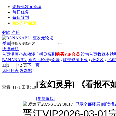
论坛
蕉次元论坛
每日任务
每日签到
购买VIP会员
登陆
注册
搜索
快捷导航
首页
漫画
小说
动漫
广播剧
腐剧
购买VIP会员
设为首页
收藏本站
BANANABL | 蕉次元论坛
»
论坛
›
耽美资源下载
›
小说区
›
《看
1
2
/ 2 页
下一页
返回列表
发新帖
[玄幻灵异]
《看报不
查看:
1171
|
回复:
10
[复制链接]
发表于 2026-3-3 21:30:18
|
显示全部楼层
|
阅读模
晋江VIP2026-03-01