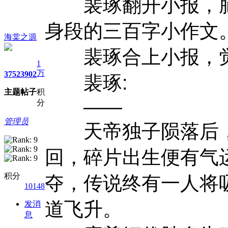
裴琢翻开小报，脑
身段的三百字小作文
海棠之源
裴琢合上小报，觉
1
万
3752
3902
裴琢:
主题
帖子
积
——
分
管理员
天帝独子陨落后，
回，碎片出生便有气
积分
夺，传说终有一人将
10148
道飞升。
发消
息