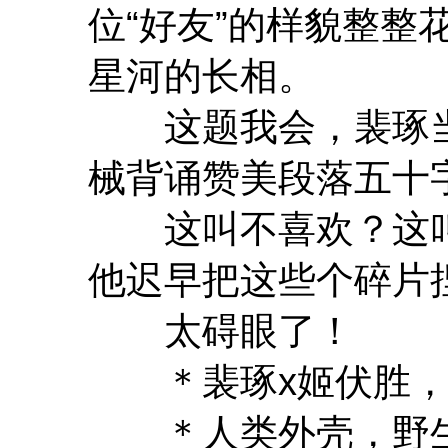
位“好友”的样貌整整
星河的长相。
这题我会，裴琢当
械背诵赞美段落五十
这叫不喜欢？这叫
他迟早把这些个碎片
太碍眼了！
＊裴琢x姬伏胜，1
＊人类外壳，野生内