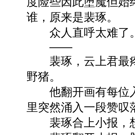
度险些因此堕魔但始
谁，原来是裴琢。
众人直呼太难了
——
裴琢，云上君最疼
野猪。
他翻开画有每位入
里突然涌入一段赞叹
裴琢合上小报，想