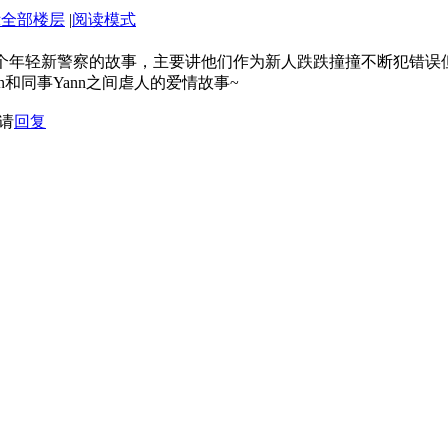
示全部楼层
|
阅读模式
制作。讲五个年轻新警察的故事，主要讲他们作为新人跌跌撞撞不断犯错
n和同事Yann之间虐人的爱情故事~
请
回复