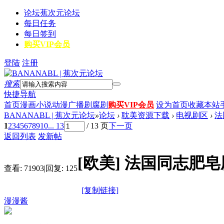
论坛
蕉次元论坛
每日任务
每日签到
购买VIP会员
登陆
注册
搜索
快捷导航
首页
漫画
小说
动漫
广播剧
腐剧
购买VIP会员
设为首页
收藏本站
BANANABL | 蕉次元论坛
»
论坛
›
耽美资源下载
›
电视剧区
›
法
1
2
3
4
5
6
7
8
9
10
... 13
/ 13 页
下一页
返回列表
发新帖
[欧美]
法国同志肥皂剧《L
查看:
71903
|
回复:
125
[复制链接]
漫漫酱