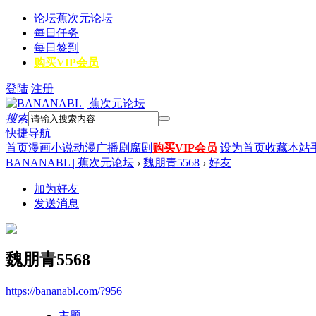
论坛
蕉次元论坛
每日任务
每日签到
购买VIP会员
登陆
注册
搜索
快捷导航
首页
漫画
小说
动漫
广播剧
腐剧
购买VIP会员
设为首页
收藏本站
BANANABL | 蕉次元论坛
›
魏朋青5568
›
好友
加为好友
发送消息
魏朋青5568
https://bananabl.com/?956
主题