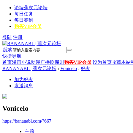
论坛
蕉次元论坛
每日任务
每日签到
购买VIP会员
登陆
注册
搜索
快捷导航
首页
漫画
小说
动漫
广播剧
腐剧
购买VIP会员
设为首页
收藏本站
BANANABL | 蕉次元论坛
›
Vonicelo
›
好友
加为好友
发送消息
Vonicelo
https://bananabl.com/?667
主题