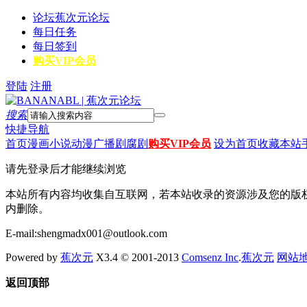
论坛
蕉次元论坛
每日任务
每日签到
购买VIP会员
登陆
注册
搜索
快捷导航
首页
漫画
小说
动漫
广播剧
腐剧
购买VIP会员
设为首页
收藏本站
请先登录后才能继续浏览
本站所有内容均收集自互联网，若本站收录的资源涉及您的版
内删除。
E-mail:shengmadx001@outlook.com
Powered by
蕉次元
X3.4 © 2001-2013
Comsenz Inc
.
蕉次元
网站
返回顶部