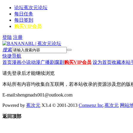
论坛
蕉次元论坛
每日任务
每日签到
购买VIP会员
登陆
注册
搜索
快捷导航
首页
漫画
小说
动漫
广播剧
腐剧
购买VIP会员
设为首页
收藏本站
请先登录后才能继续浏览
本站所有内容均收集自互联网，若本站收录的资源涉及您的版
E-mail:shengmadx001@outlook.com
Powered by
蕉次元
X3.4 © 2001-2013
Comsenz Inc
.
蕉次元
网站
返回顶部