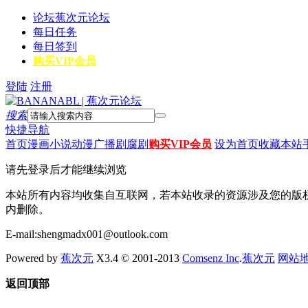
论坛
蕉次元论坛
每日任务
每日签到
购买VIP会员
登陆
注册
搜索
快捷导航
首页
漫画
小说
动漫
广播剧
腐剧
购买VIP会员
设为首页
收藏本站
请先登录后才能继续浏览
本站所有内容均收集自互联网，若本站收录的资源涉及您的版
内删除。
E-mail:shengmadx001@outlook.com
Powered by
蕉次元
X3.4 © 2001-2013
Comsenz Inc
.
蕉次元
网站
返回顶部