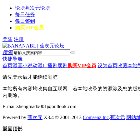
论坛
蕉次元论坛
每日任务
每日签到
购买VIP会员
登陆
注册
搜索
快捷导航
首页
漫画
小说
动漫
广播剧
腐剧
购买VIP会员
设为首页
收藏本站
请先登录后才能继续浏览
本站所有内容均收集自互联网，若本站收录的资源涉及您的版
内删除。
E-mail:shengmadx001@outlook.com
Powered by
蕉次元
X3.4 © 2001-2013
Comsenz Inc
.
蕉次元
网站
返回顶部