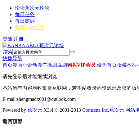
论坛
蕉次元论坛
每日任务
每日签到
购买VIP会员
登陆
注册
搜索
快捷导航
首页
漫画
小说
动漫
广播剧
腐剧
购买VIP会员
设为首页
收藏本站
请先登录后才能继续浏览
本站所有内容均收集自互联网，若本站收录的资源涉及您的版
E-mail:shengmadx001@outlook.com
Powered by
蕉次元
X3.4 © 2001-2013
Comsenz Inc
.
蕉次元
网站
返回顶部