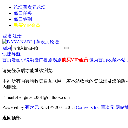
论坛
蕉次元论坛
每日任务
每日签到
购买VIP会员
登陆
注册
搜索
快捷导航
首页
漫画
小说
动漫
广播剧
腐剧
购买VIP会员
设为首页
收藏本站
请先登录后才能继续浏览
本站所有内容均收集自互联网，若本站收录的资源涉及您的版
内删除。
E-mail:shengmadx001@outlook.com
Powered by
蕉次元
X3.4 © 2001-2013
Comsenz Inc
.
蕉次元
网站
返回顶部