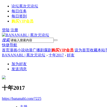
论坛
蕉次元论坛
每日任务
每日签到
购买VIP会员
登陆
注册
搜索
快捷导航
首页
漫画
小说
动漫
广播剧
腐剧
购买VIP会员
设为首页
收藏本站
BANANABL | 蕉次元论坛
›
十年2017
›
好友
加为好友
发送消息
十年2017
https://bananabl.com/?225
主题